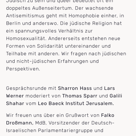
Jüdisch zu sein und queer bedeutet oft ein
doppeltes Außenseitertum. Der wachsende
Antisemitismus geht mit Homophobie einher, in
Berlin und anderswo. Die jüdische Religion hat
ein spannungsvolles Verhältnis zur
Homosexualität. Andererseits entstehen neue
Formen von Solidarität untereinander und
Teilhabe mit anderen. Wir fragen nach jüdischen
und nicht-jüdischen Erfahrungen und
Perspektiven.
Gesprächsrunde mit
Sharron Hass
und
Lars
Werner
moderiert von
Thomas Sparr
und
Galili
Shahar
vom
Leo Baeck Institut Jerusalem.
Wir freuen uns über ein Grußwort von
Falko
Droßmann,
MdB, Vorsitzender der Deutsch-
Israelischen Parlamentariergruppe und