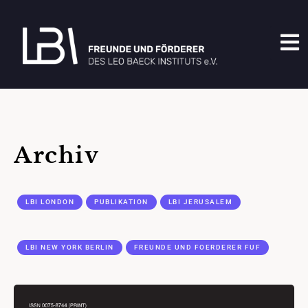
Archiv
LBI LONDON
PUBLIKATION
LBI JERUSALEM
LBI NEW YORK BERLIN
FREUNDE UND FOERDERER FUF