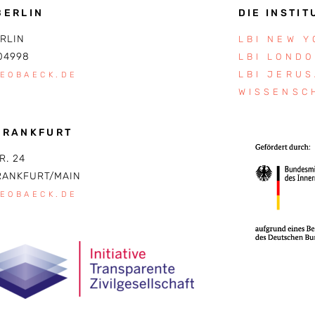
BERLIN
DIE INSTIT
ERLIN
LBI NEW 
04998
LBI LOND
LBI JERU
LEOBAECK.DE
WISSENSC
FRANKFURT
R. 24
RANKFURT/MAIN
LEOBAECK.DE