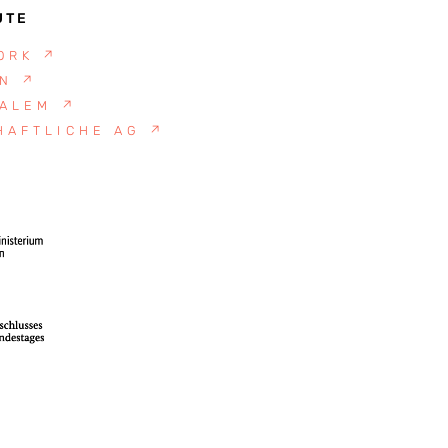
UTE
YORK
↗
ON
↗
SALEM
↗
HAFTLICHE AG
↗