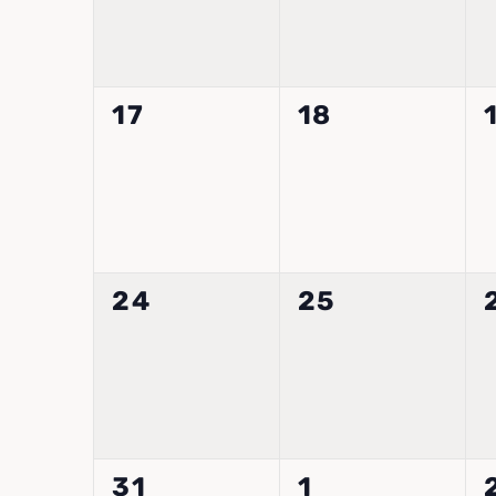
0
0
17
18
Veranstaltungen,
Veranstaltun
0
0
24
25
Veranstaltungen,
Veranstaltun
0
0
31
1