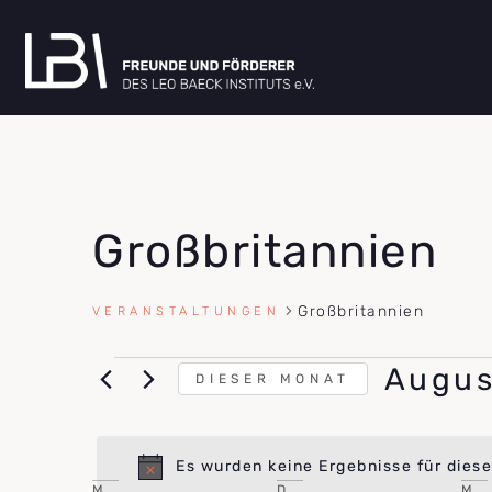
Großbritannien
Großbritannien
VERANSTALTUNGEN
Augus
DIESER MONAT
DATUM
WÄHLEN.
Es wurden keine Ergebnisse für dies
M
D
M