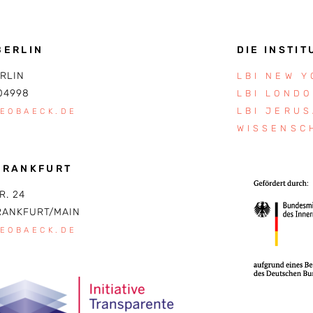
BERLIN
DIE INSTIT
ERLIN
LBI NEW 
04998
LBI LOND
LBI JERU
LEOBAECK.DE
WISSENSC
FRANKFURT
R. 24
RANKFURT/MAIN
LEOBAECK.DE