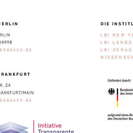
BERLIN
DIE INSTIT
ERLIN
LBI NEW 
04998
LBI LOND
LBI JERU
LEOBAECK.DE
WISSENSC
FRANKFURT
R. 24
RANKFURT/MAIN
LEOBAECK.DE