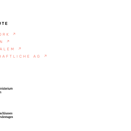
UTE
YORK
↗
ON
↗
SALEM
↗
HAFTLICHE AG
↗