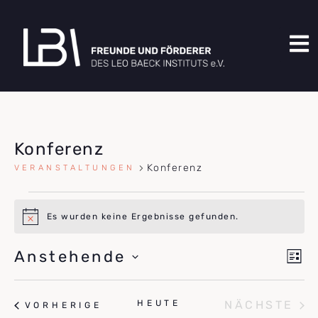
Konferenz
Konferenz
VERANSTALTUNGEN
Es wurden keine Ergebnisse gefunden.
Hinweis
An
Ve
Anstehende
LIST
An
DATUM
Na
WÄHLEN.
Na
VE
HEUTE
NÄCHSTE
VERANSTALTUNGEN
VORHERIGE