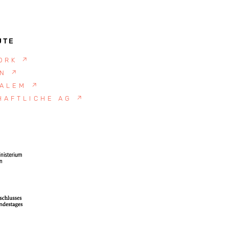
UTE
YORK
↗
ON
↗
SALEM
↗
HAFTLICHE AG
↗