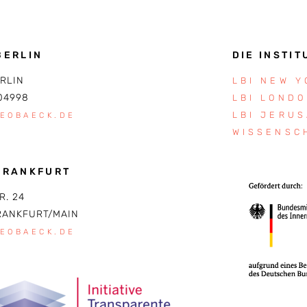
BERLIN
DIE INSTIT
ERLIN
LBI NEW 
04998
LBI LOND
LBI JERU
LEOBAECK.DE
WISSENSC
FRANKFURT
R. 24
RANKFURT/MAIN
LEOBAECK.DE